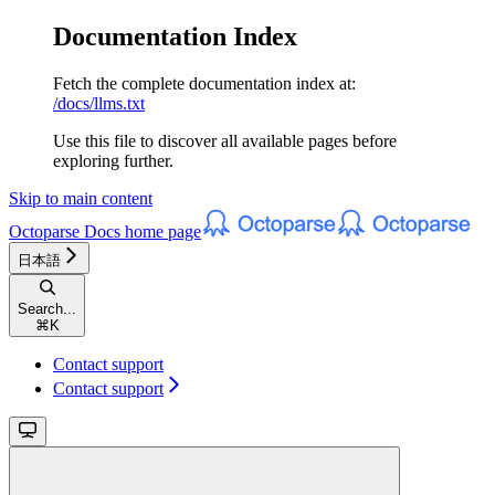
Documentation Index
Fetch the complete documentation index at:
/docs/llms.txt
Use this file to discover all available pages before
exploring further.
Skip to main content
Octoparse Docs
home page
日本語
Search...
⌘
K
Contact support
Contact support