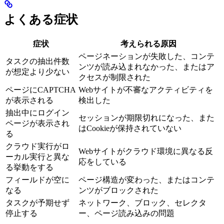
よくある症状
症状
考えられる原因
ページネーションが失敗した、コンテ
タスクの抽出件数
ンツが読み込まれなかった、またはア
が想定より少ない
クセスが制限された
ページにCAPTCHA
Webサイトが不審なアクティビティを
が表示される
検出した
抽出中にログイン
セッションが期限切れになった、また
ページが表示され
はCookieが保持されていない
る
クラウド実行がロ
Webサイトがクラウド環境に異なる反
ーカル実行と異な
応をしている
る挙動をする
フィールドが空に
ページ構造が変わった、またはコンテ
なる
ンツがブロックされた
タスクが予期せず
ネットワーク、ブロック、セレクタ
停止する
ー、ページ読み込みの問題