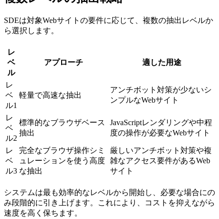
SDEは対象Webサイトの要件に応じて、複数の抽出レベルか
ら選択します。
レ
ベ
アプローチ
適した用途
ル
レ
アンチボット対策が少ないシ
ベ
軽量で高速な抽出
ンプルなWebサイト
ル1
レ
標準的なブラウザベース
JavaScriptレンダリングや中程
ベ
抽出
度の操作が必要なWebサイト
ル2
レ
完全なブラウザ操作シミ
厳しいアンチボット対策や複
ベ
ュレーションを使う高度
雑なアクセス要件があるWeb
ル3
な抽出
サイト
システムは最も効率的なレベルから開始し、必要な場合にの
み段階的に引き上げます。これにより、コストを抑えながら
速度を高く保ちます。