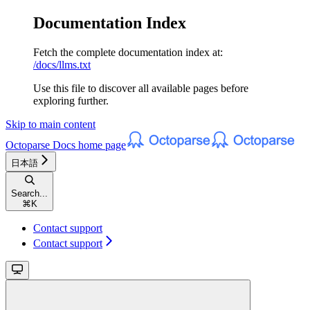
Documentation Index
Fetch the complete documentation index at:
/docs/llms.txt
Use this file to discover all available pages before
exploring further.
Skip to main content
Octoparse Docs
home page
日本語
Search...
⌘
K
Contact support
Contact support