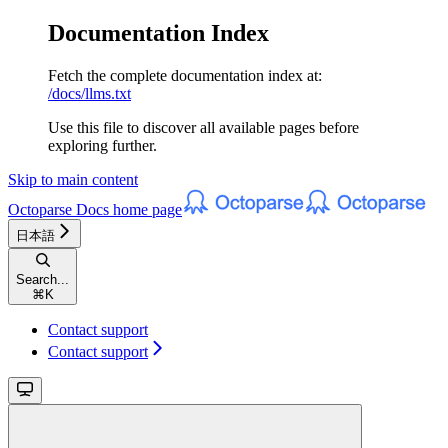
Documentation Index
Fetch the complete documentation index at:
/docs/llms.txt
Use this file to discover all available pages before
exploring further.
Skip to main content
Octoparse Docs
home page
日本語
Search...
⌘
K
Contact support
Contact support