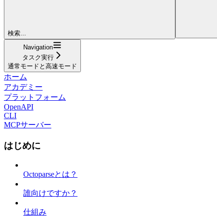
検索...
Navigation
タスク実行
通常モードと高速モード
ホーム
アカデミー
プラットフォーム
OpenAPI
CLI
MCPサーバー
はじめに
Octoparseとは？
誰向けですか？
仕組み