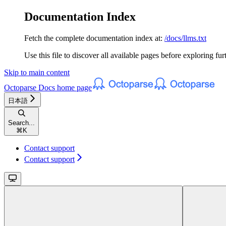
Documentation Index
Fetch the complete documentation index at:
/docs/llms.txt
Use this file to discover all available pages before exploring fur
Skip to main content
Octoparse Docs
home page
日本語
Search...
⌘
K
Contact support
Contact support