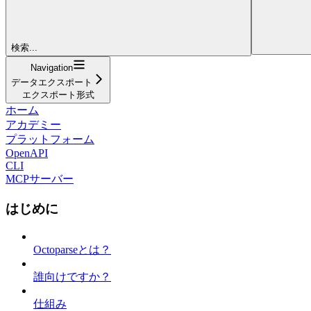
検索...
Navigation
データエクスポート
エクスポート形式
ホーム
アカデミー
プラットフォーム
OpenAPI
CLI
MCPサーバー
はじめに
Octoparseとは？
誰向けですか？
仕組み