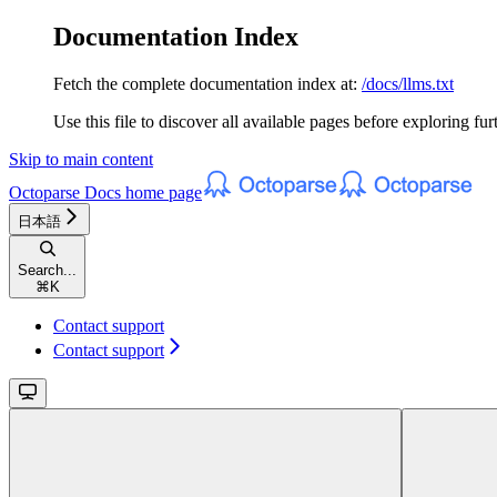
Documentation Index
Fetch the complete documentation index at:
/docs/llms.txt
Use this file to discover all available pages before exploring fur
Skip to main content
Octoparse Docs
home page
日本語
Search...
⌘
K
Contact support
Contact support