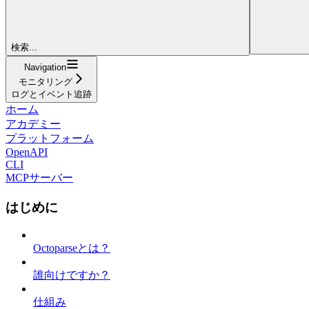
検索...
Navigation
モニタリング
ログとイベント追跡
ホーム
アカデミー
プラットフォーム
OpenAPI
CLI
MCPサーバー
はじめに
Octoparseとは？
誰向けですか？
仕組み