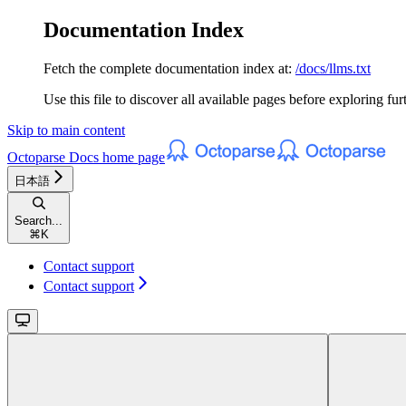
Documentation Index
Fetch the complete documentation index at:
/docs/llms.txt
Use this file to discover all available pages before exploring fur
Skip to main content
Octoparse Docs
home page
日本語
Search...
⌘
K
Contact support
Contact support