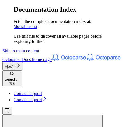
Documentation Index
Fetch the complete documentation index at:
/docs/llms.txt
Use this file to discover all available pages before
exploring further.
Skip to main content
Octoparse Docs
home page
日本語
Search...
⌘
K
Contact support
Contact support