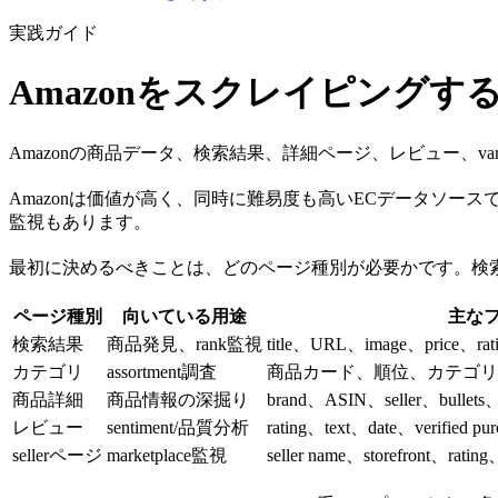
実践ガイド
Amazonをスクレイピングす
Amazonの商品データ、検索結果、詳細ページ、レビュー、vari
Amazonは価値が高く、同時に難易度も高いECデータソースです。
監視もあります。
最初に決めるべきことは、どのページ種別が必要かです。検索結
ページ種別
向いている用途
主な
検索結果
商品発見、rank監視
title、URL、image、price、rat
カテゴリ
assortment調査
商品カード、順位、カテゴリ
商品詳細
商品情報の深掘り
brand、ASIN、seller、bullets、
レビュー
sentiment/品質分析
rating、text、date、verified pur
sellerページ
marketplace監視
seller name、storefront、ra