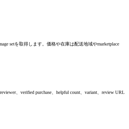
livery hint、image setを取得します。価格や在庫は配送地域やmarketplace
、verified purchase、helpful count、variant、review URL