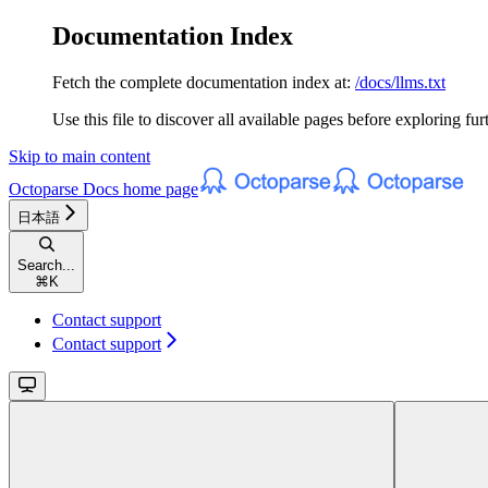
Documentation Index
Fetch the complete documentation index at:
/docs/llms.txt
Use this file to discover all available pages before exploring fur
Skip to main content
Octoparse Docs
home page
日本語
Search...
⌘
K
Contact support
Contact support