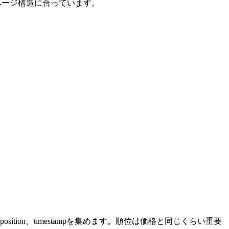
onのページ構造に合っています。
y、result position、timestampを集めます。順位は価格と同じくらい重要