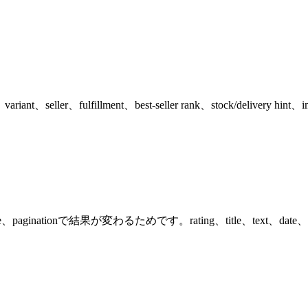
、variant、seller、fulfillment、best-seller rank、stock/de
paginationで結果が変わるためです。rating、title、text、date、reviewer