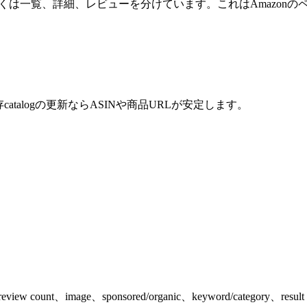
テンプレートも、多くは一覧、詳細、レビューを分けています。これはAmaz
存catalogの更新ならASINや商品URLが安定します。
w count、image、sponsored/organic、keyword/categor