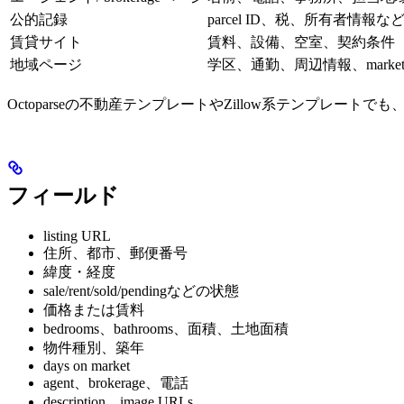
公的記録
parcel ID、税、所有者情報
賃貸サイト
賃料、設備、空室、契約条件
地域ページ
学区、通勤、周辺情報、market t
Octoparseの不動産テンプレートやZillow系テンプ
フィールド
listing URL
住所、都市、郵便番号
緯度・経度
sale/rent/sold/pendingなどの状態
価格または賃料
bedrooms、bathrooms、面積、土地面積
物件種別、築年
days on market
agent、brokerage、電話
description、image URLs