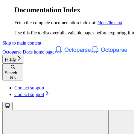
Documentation Index
Fetch the complete documentation index at:
/docs/llms.txt
Use this file to discover all available pages before exploring fur
Skip to main content
Octoparse Docs
home page
日本語
Search...
⌘
K
Contact support
Contact support