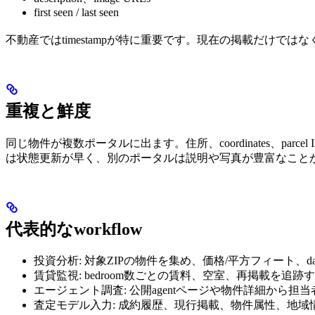
first seen / last seen
不動産ではtimestampが特に重要です。現在の掲載だけ
重複と鮮度
同じ物件が複数ポータルに出ます。住所、coordinates、parce
は状態更新が早く、別のポータルは説明や写真が豊富なこと
代表的なworkflow
投資分析: 対象ZIPの物件を集め、価格/平方フィート、days
賃貸監視: bedroom数ごとの賃料、空室、再掲載を追跡
エージェント調査: 公開agentページや物件詳細から担当者
査定モデル入力: 成約履歴、現行掲載、物件属性、地域