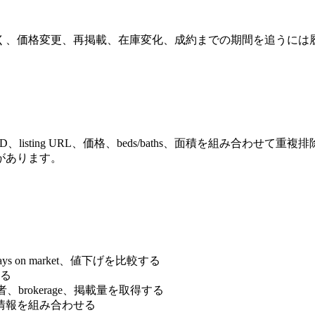
ではなく、価格変更、再掲載、在庫変化、成約までの期間を追うに
l ID、listing URL、価格、beds/baths、面積を組み合
があります。
 on market、値下げを比較する
する
、brokerage、掲載量を取得する
情報を組み合わせる