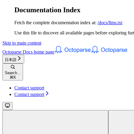
Documentation Index
Fetch the complete documentation index at:
/docs/llms.txt
Use this file to discover all available pages before exploring fur
Skip to main content
Octoparse Docs
home page
日本語
Search...
⌘
K
Contact support
Contact support