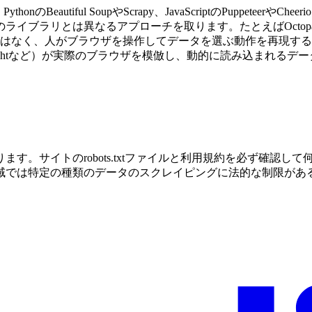
ful SoupやScrapy、JavaScriptのPuppeteerやCheer
イブラリとは異なるアプローチを取ります。たとえばOctop
はなく、人がブラウザを操作してデータを選ぶ動作を再現するもので
aywrightなど）が実際のブラウザを模倣し、動的に読み込まれる
す。サイトのrobots.txtファイルと利用規約を必ず確認
域では特定の種類のデータのスクレイピングに法的な制限があ