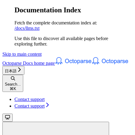
Documentation Index
Fetch the complete documentation index at:
/docs/llms.txt
Use this file to discover all available pages before
exploring further.
Skip to main content
Octoparse Docs
home page
日本語
Search...
⌘
K
Contact support
Contact support