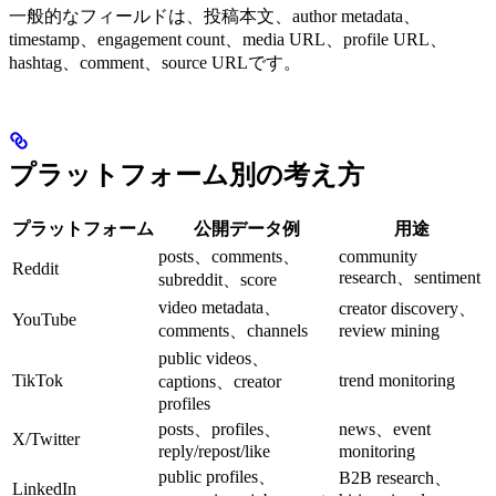
一般的なフィールドは、投稿本文、author metadata、
timestamp、engagement count、media URL、profile URL、
hashtag、comment、source URLです。
プラットフォーム別の考え方
プラットフォーム
公開データ例
用途
posts、comments、
community
Reddit
research、sentiment
subreddit、score
video metadata、
creator discovery、
YouTube
comments、channels
review mining
public videos、
TikTok
trend monitoring
captions、creator
profiles
posts、profiles、
news、event
X/Twitter
reply/repost/like
monitoring
public profiles、
B2B research、
LinkedIn