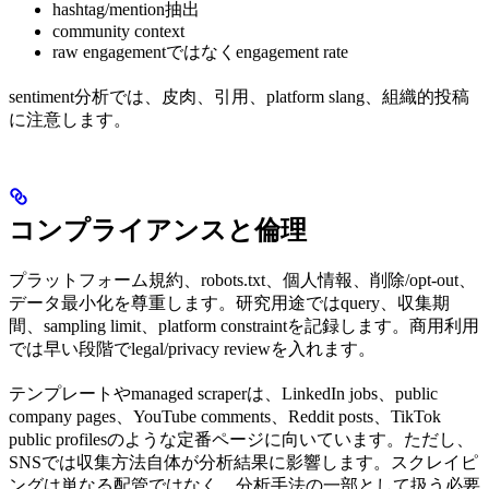
hashtag/mention抽出
community context
raw engagementではなくengagement rate
sentiment分析では、皮肉、引用、platform slang、組織的投稿
に注意します。
コンプライアンスと倫理
プラットフォーム規約、robots.txt、個人情報、削除/opt-out、
データ最小化を尊重します。研究用途ではquery、収集期
間、sampling limit、platform constraintを記録します。商用利用
では早い段階でlegal/privacy reviewを入れます。
テンプレートやmanaged scraperは、LinkedIn jobs、public
company pages、YouTube comments、Reddit posts、TikTok
public profilesのような定番ページに向いています。ただし、
SNSでは収集方法自体が分析結果に影響します。スクレイピ
ングは単なる配管ではなく、分析手法の一部として扱う必要