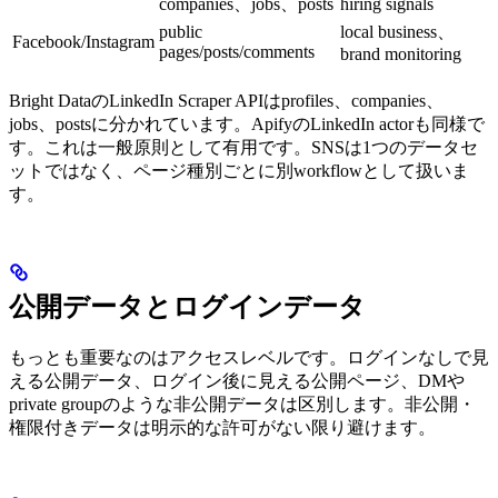
companies、jobs、posts
hiring signals
public
local business、
Facebook/Instagram
pages/posts/comments
brand monitoring
Bright DataのLinkedIn Scraper APIはprofiles、companies、
jobs、postsに分かれています。ApifyのLinkedIn actorも同様で
す。これは一般原則として有用です。SNSは1つのデータセ
ットではなく、ページ種別ごとに別workflowとして扱いま
す。
公開データとログインデータ
もっとも重要なのはアクセスレベルです。ログインなしで見
える公開データ、ログイン後に見える公開ページ、DMや
private groupのような非公開データは区別します。非公開・
権限付きデータは明示的な許可がない限り避けます。