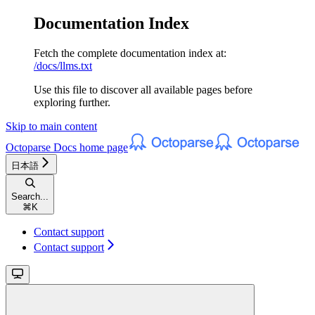
Documentation Index
Fetch the complete documentation index at:
/docs/llms.txt
Use this file to discover all available pages before
exploring further.
Skip to main content
Octoparse Docs
home page
日本語
Search...
⌘
K
Contact support
Contact support