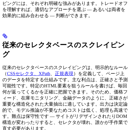
ピングには、それぞれ明確な強みがあります。トレードオフ
を理解すれば、適切なアプローチを選ぶ — あるいは両者を
効果的に組み合わせる — 判断ができます。
従来のセレクタベースのスクレイピン
グ
従来のセレクタベースのスクレイピングは、明示的なルール
（
CSSセレクタ、XPath
、
正規表現
）を定義して、ページ上
のデータを特定する仕組みです。主な利点は、正確さと予測
可能性です。特定のHTML要素を狙うルールを書けば、毎回
何が返ってくるかを正確に把握できます。そのため、価格フ
ィード、在庫モニタリング、金融データのように、正確さが
重要な構造化された大量抽出に適しています。出力は決定論
的で、モデル推論が不要なためコストは低く、処理も高速で
す。難点は保守性です — サイトがリデザインされたりDOM
構造が変わったりすると、セレクタが壊れ、誰かが手作業で
直す必要があります。