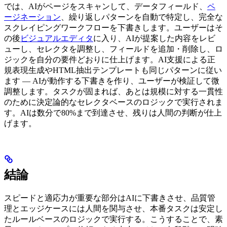
では、AIがページをスキャンして、データフィールド、
ペ
ージネーション
、繰り返しパターンを自動で特定し、完全な
スクレイピングワークフローを下書きします。ユーザーはそ
の後
ビジュアルエディタ
に入り、AIが提案した内容をレビ
ューし、セレクタを調整し、フィールドを追加・削除し、ロ
ジックを自分の要件どおりに仕上げます。AI支援による正
規表現生成やHTML抽出テンプレートも同じパターンに従い
ます — AIが動作する下書きを作り、ユーザーが検証して微
調整します。タスクが固まれば、あとは規模に対する一貫性
のために決定論的なセレクタベースのロジックで実行されま
す。AIは数分で80%まで到達させ、残りは人間の判断が仕上
げます。
結論
スピードと適応力が重要な部分はAIに下書きさせ、品質管
理とエッジケースには人間を関与させ、本番タスクは安定し
たルールベースのロジックで実行する。こうすることで、素