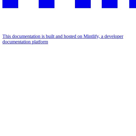
This documentation is built and hosted on Mintlify, a developer
documentation platform