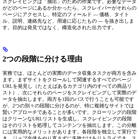
スクレイピングは「抽出」のための作業です。必要なデータ
がどのページにあるか分かったら、スクレイパーがそれらの
ページにアクセスし、特定のフィールド — 価格、タイト
ル、説明、連絡先など、用途に応じたもの — を抜き出しま
す。目的は発見ではなく、構造化された出力です。
2つの段階に分ける理由
実務では、ほとんどの実際のデータ収集タスクが両方を含み
ます。まずサイトをクロールして関連するすべてのページ
URLを発見し（たとえばあるカテゴリ内のすべての商品リ
スト）、次にそれらのページをスクレイピングして実際のデ
ータを抽出します。両方を1回のパスで行うことも可能です
が、2つの別々の段階に分けるのが、特に複雑なサイトでは
賢いアプローチであることが多いです。クローリングの段階
はクリーンなURLリストを生成し、スクレイピングの段階
はそのリストを処理してコンテンツを抽出します。この分離
には実用的なメリットがあります。各段階を独立して実行で
き、ジョブ全体をやり直さずに失敗だけをリトライでき、ス