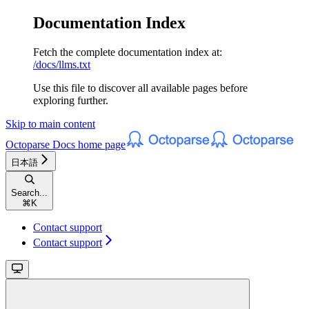
Documentation Index
Fetch the complete documentation index at:
/docs/llms.txt
Use this file to discover all available pages before
exploring further.
Skip to main content
Octoparse Docs
home page
日本語
Search...
⌘
K
Contact support
Contact support