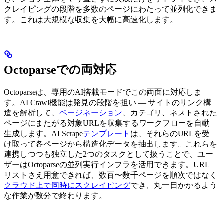
クレイピングの段階を多数のページにわたって並列化できま
す。これは大規模な収集を大幅に高速化します。
Octoparseでの両対応
Octoparseは、専用のAI搭載モードでこの両面に対応しま
す。AI Crawl機能は発見の段階を担い — サイトのリンク構
造を解析して、
ページネーション
、カテゴリ、ネストされた
ページにまたがる対象URLを収集するワークフローを自動
生成します。AI Scrape
テンプレート
は、それらのURLを受
け取って各ページから構造化データを抽出します。これらを
連携しつつも独立した2つのタスクとして扱うことで、ユー
ザーはOctoparseの並列実行インフラを活用できます。URL
リストさえ用意できれば、数百〜数千ページを順次ではなく
クラウド上で同時にスクレイピング
でき、丸一日かかるよう
な作業が数分で終わります。