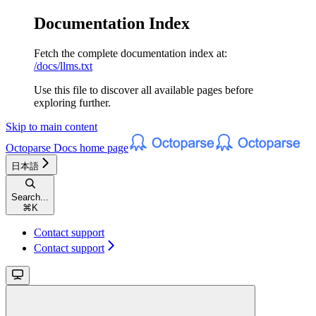
Documentation Index
Fetch the complete documentation index at:
/docs/llms.txt
Use this file to discover all available pages before
exploring further.
Skip to main content
Octoparse Docs
home page
日本語
Search...
⌘
K
Contact support
Contact support