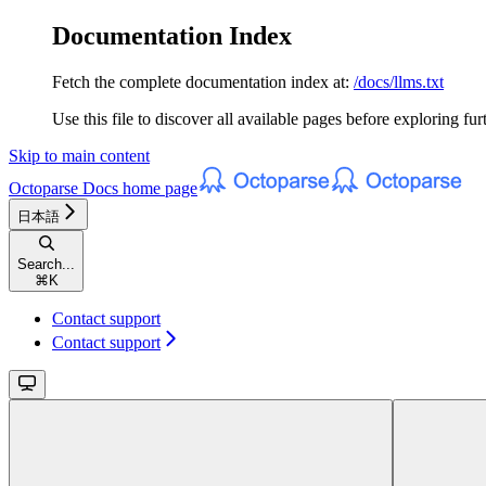
Documentation Index
Fetch the complete documentation index at:
/docs/llms.txt
Use this file to discover all available pages before exploring fur
Skip to main content
Octoparse Docs
home page
日本語
Search...
⌘
K
Contact support
Contact support