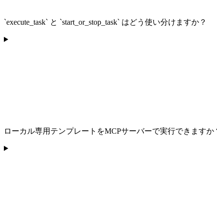
`execute_task` と `start_or_stop_task` はどう使い分けますか？
ローカル専用テンプレートをMCPサーバーで実行できますか