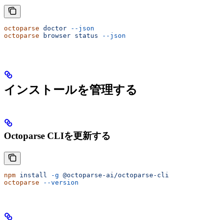
octoparse
 doctor
 --json
octoparse
 browser
 status
 --json
インストールを管理する
Octoparse CLIを更新する
npm
 install
 -g
 @octoparse-ai/octoparse-cli
octoparse
 --version