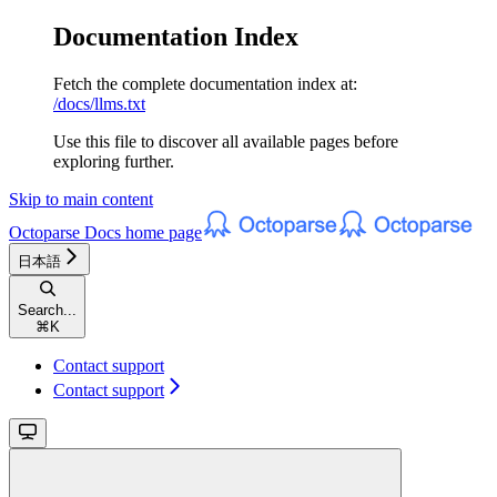
Documentation Index
Fetch the complete documentation index at:
/docs/llms.txt
Use this file to discover all available pages before
exploring further.
Skip to main content
Octoparse Docs
home page
日本語
Search...
⌘
K
Contact support
Contact support