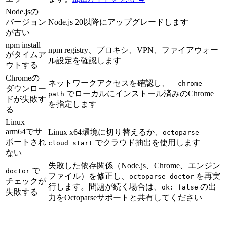
Node.jsの
バージョン
Node.js 20以降にアップグレードします
が古い
npm install
npm registry、プロキシ、VPN、ファイアウォー
がタイムア
ル設定を確認します
ウトする
Chromeの
ネットワークアクセスを確認し、
--chrome-
ダウンロー
でローカルにインストール済みのChrome
path
ドが失敗す
を指定します
る
Linux
arm64でサ
Linux x64環境に切り替えるか、
octoparse
ポートされ
でクラウド抽出を使用します
cloud start
ない
失敗した依存関係（Node.js、Chrome、エンジン
で
doctor
ファイル）を修正し、
を再実
octoparse doctor
チェックが
行します。問題が続く場合は、
の出
ok: false
失敗する
力をOctoparseサポートと共有してください