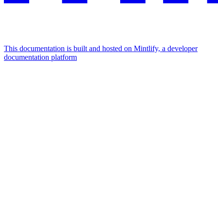
This documentation is built and hosted on Mintlify, a developer
documentation platform