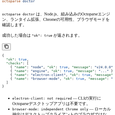
octoparse
 doctor
は、Node.js、組み込みのOctoparseエンジ
octoparse doctor
ン、ランタイム拡張、Chromeの可用性、ブラウザモードを
確認します。
成功した場合は
が返されます。
"ok": true
{
  "ok"
: 
true
,
  "checks"
: [
    { 
"name"
: 
"node"
, 
"ok"
: 
true
, 
"message"
: 
"v24.0.0"
 
    { 
"name"
: 
"engine"
, 
"ok"
: 
true
, 
"message"
: 
"..."
 },
    { 
"name"
: 
"electron-client"
, 
"ok"
: 
true
, 
"message"
:
    { 
"name"
: 
"browser-mode"
, 
"ok"
: 
true
, 
"message"
: 
"i
  ]
}
— CLIの実行に
electron-client: not required
Octoparseデスクトップアプリは不要です。
— ローカル
browser-mode: independent Chrome only
抽出はデスクトップクライアントのブラウザではな