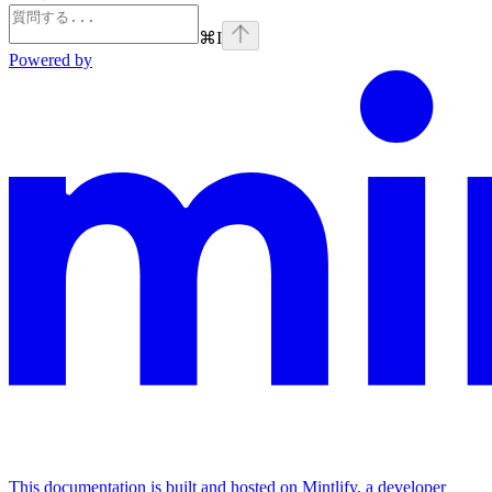
⌘
I
Powered by
This documentation is built and hosted on Mintlify, a developer