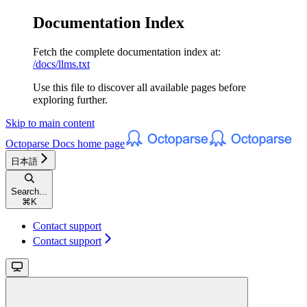
Documentation Index
Fetch the complete documentation index at:
/docs/llms.txt
Use this file to discover all available pages before
exploring further.
Skip to main content
Octoparse Docs
home page
日本語
Search...
⌘
K
Contact support
Contact support