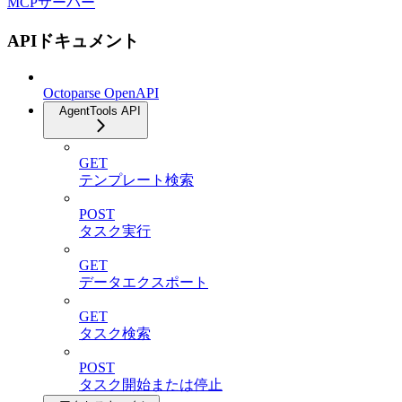
MCPサーバー
APIドキュメント
Octoparse OpenAPI
AgentTools API
GET
テンプレート検索
POST
タスク実行
GET
データエクスポート
GET
タスク検索
POST
タスク開始または停止