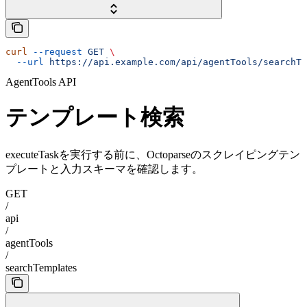
curl
 --request
 GET
 \
  --url
 https://api.example.com/api/agentTools/searchTe
AgentTools API
テンプレート検索
executeTaskを実行する前に、Octoparseのスクレイピングテン
プレートと入力スキーマを確認します。
GET
/
api
/
agentTools
/
searchTemplates