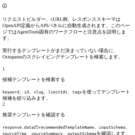
リクエストビルダー、cURL例、レスポンススキーマは
OpenAPI定義からAPIパネルに自動生成されます。このペー
ジではAgentTools固有のワークフローと注意点を説明しま
す。
実行するテンプレートがまだ決まっていない場合に、
Octoparseのスクレイピングテンプレートを検索します。
1
候補テンプレートを検索する
、
、
、
、
を使ってテンプレート
keyword
id
slug
limitIds
tags
候補を絞り込みます。
2
推奨テンプレートを確認する
の
、
、
response.data
recommendedTemplateName
inputSchema
、
、
を確認します。
sourceTree
sourceSummary
outputSchema