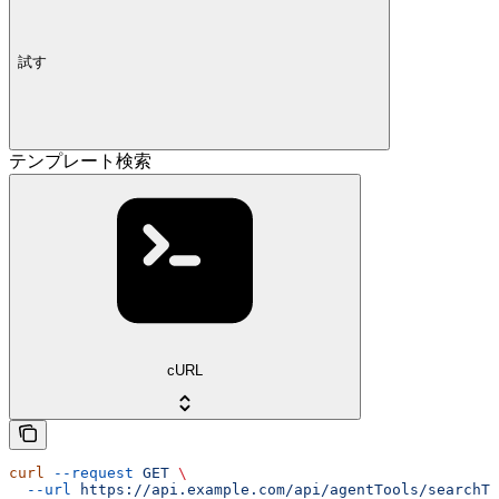
試す
テンプレート検索
cURL
curl
 --request
 GET
 \
  --url
 https://api.example.com/api/agentTools/searchTe